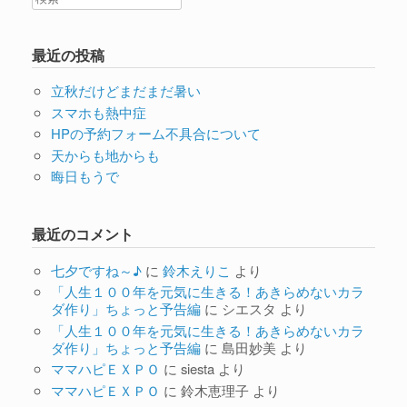
最近の投稿
立秋だけどまだまだ暑い
スマホも熱中症
HPの予約フォーム不具合について
天からも地からも
晦日もうで
最近のコメント
七夕ですね～♪
に
鈴木えりこ
より
「人生１００年を元気に生きる！あきらめないカラ
ダ作り」ちょっと予告編
に
シエスタ
より
「人生１００年を元気に生きる！あきらめないカラ
ダ作り」ちょっと予告編
に
島田妙美
より
ママハピＥＸＰＯ
に
siesta
より
ママハピＥＸＰＯ
に
鈴木恵理子
より