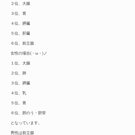
２位、大腸
３位、胃
４位、膵臓
５位、肝臓
６位、前立腺
女性の場合(・ω・)ノ
１位、大腸
２位、肺
３位、膵臓
４位、乳
５位、胃
６位、胆のう・胆管
となっています。
男性は前立腺