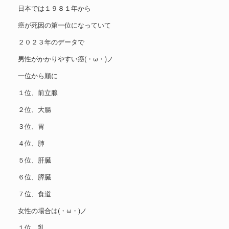
日本では１９８１年から
癌が死因の第一位になっていて
２０２３年のデータで
男性がかかりやすい癌(・ω・)ノ
一位から順に
１位、前立腺
２位、大腸
３位、胃
４位、肺
５位、肝臓
６位、膵臓
７位、食道
女性の場合は(・ω・)ノ
１位、乳