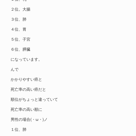
２位。大腸
３位、肺
４位、胃
５位、子宮
６位、膵臓
になっています。
んで
かかりやすい癌と
死亡率の高い癌だと
順位がちょっと違っていて
死亡率の高い順に
男性の場合(・ω・)ノ
１位、肺