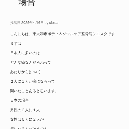
場合
投稿日
2025年4月6日
by
siesta
こんにちは、東大和市ボディ＆ソウルケア整骨院シエスタです
まずは
日本人に多いのは
どんな癌なんだろねって
あたりから(;´･ω･)
２人に１人が癌になるって
聞いたことあると思います。
日本の場合
男性の２人に１人
女性は５人に２人が
癌になるんだそうです。