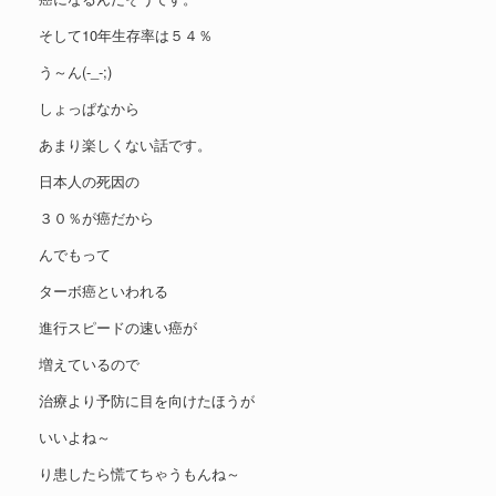
そして10年生存率は５４％
う～ん(-_-;)
しょっぱなから
あまり楽しくない話です。
日本人の死因の
３０％が癌だから
んでもって
ターボ癌といわれる
進行スピードの速い癌が
増えているので
治療より予防に目を向けたほうが
いいよね～
り患したら慌てちゃうもんね～