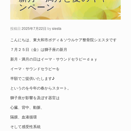
ンペーン
投稿日
2025年7月22日
by
siesta
こんにちは、東大和市ボディ＆ソウルケア整骨院シエスタです
７月２５日（金）は獅子座の新月
新月・満月の日はイーマ・サウンドセラピーｄａｙ
イーマ・サウンドセラピーを
半額でご提供いたします♪
というのを今年の春からスタート。
獅子座が影響を及ぼす器官は
心臓、背中、動脈、
隔膜、血液循環
そして感受性系統