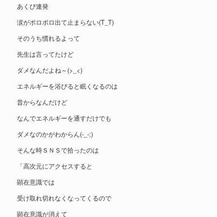
あくび連発
涙がボロボロ出て止まらない(T_T)
そのうち慣れるよって
先生は言ってたけど
ダメなんだよね～(>_<)
エネルギーを浴びると眠くなるのは
昔からなんだけど
なんでエネルギーを通すだけでも
ダメなのかがわからん(-_-;)
そんな時ＳＮＳで拾ったのは
「高次元にアクセスすると
顕在意識では
受け取れ切れなくなってくるので
顕在意識が消えて