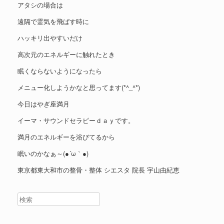
アタシの場合は
遠隔で霊気を飛ばす時に
ハッキリ出やすいだけ
高次元のエネルギーに触れたとき
眠くならないようになったら
メニュー化しようかなと思ってます(*^_^*)
今日はやぎ座満月
イーマ・サウンドセラピーｄａｙです。
満月のエネルギーを浴びてるから
眠いのかなぁ～(●´ω｀●)
東京都東大和市の整骨・整体 シエスタ 院長 宇山由紀恵