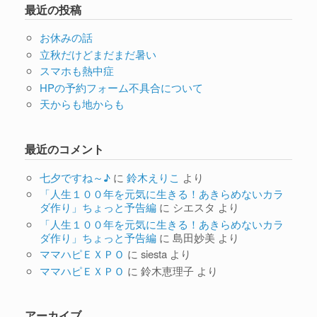
最近の投稿
お休みの話
立秋だけどまだまだ暑い
スマホも熱中症
HPの予約フォーム不具合について
天からも地からも
最近のコメント
七夕ですね～♪
に
鈴木えりこ
より
「人生１００年を元気に生きる！あきらめないカラ
ダ作り」ちょっと予告編
に
シエスタ
より
「人生１００年を元気に生きる！あきらめないカラ
ダ作り」ちょっと予告編
に
島田妙美
より
ママハピＥＸＰＯ
に
siesta
より
ママハピＥＸＰＯ
に
鈴木恵理子
より
アーカイブ