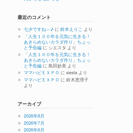
最近のコメント
七夕ですね～♪
に
鈴木えりこ
より
「人生１００年を元気に生きる！
あきらめないカラダ作り」ちょっ
と予告編
に
シエスタ
より
「人生１００年を元気に生きる！
あきらめないカラダ作り」ちょっ
と予告編
に
島田妙美
より
ママハピＥＸＰＯ
に
siesta
より
ママハピＥＸＰＯ
に
鈴木恵理子
より
アーカイブ
2026年8月
2026年7月
2026年6月