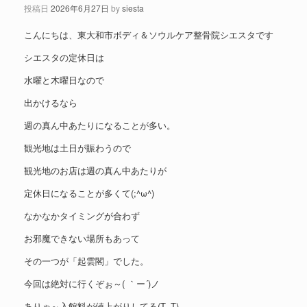
投稿日
2026年6月27日
by
siesta
こんにちは、東大和市ボディ＆ソウルケア整骨院シエスタです
シエスタの定休日は
水曜と木曜日なので
出かけるなら
週の真ん中あたりになることが多い。
観光地は土日が賑わうので
観光地のお店は週の真ん中あたりが
定休日になることが多くて(;^ω^)
なかなかタイミングが合わず
お邪魔できない場所もあって
その一つが「起雲閣」でした。
今回は絶対に行くぞぉ～( ｀ー´)ノ
ありゃ～入館料が値上がりしてる(T_T)