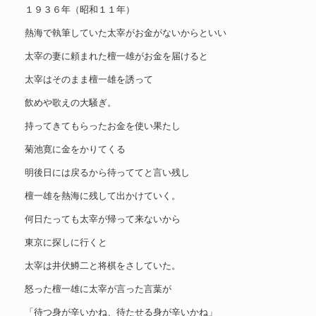
１９３６年（昭和１１年）
熱海で執筆していた太宰がお金がないからといい
太宰の妻に頼まれた檀一雄がお金を届けると
太宰はそのまま檀一雄を誘って
飲めや歌えの大騒ぎ。
持ってきてもらったお金を使い果たし
菊池寛に金をかりてくる
明後日には戻るから待っててと言い残し
檀一雄を熱海に残して出かけていく。
何日たっても太宰が帰って来ないから
東京に探しに行くと
太宰は井伏鱒二と将棋をさしていた。
怒った檀一雄に太宰が言った言葉が
「待つ身が辛いかね、待たせる身が辛いかね」