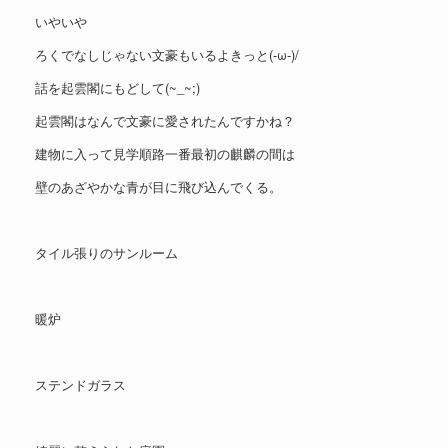
いやいや
ろくでなしじゃない文豪もいるよきっと(-ω-)/
話を起雲閣にもどして(~_~;)
起雲閣はなんで文豪に愛されたんですかね？
建物に入って見学順路一番最初の麒麟の間は
壁のあざやかな青が目に飛び込んでくる。
タイル張りのサンルーム
暖炉
ステンドガラス