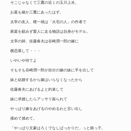
そこじゃなくて三鷹の近くの玉川上水。
お墓も確か三鷹にあったはず。
太宰の友人、檀一雄は「火宅の人」の作者で
家庭を顧みず愛人に走る物語は自身がモデル。
太宰の師、佐藤春夫は谷崎潤一郎の嫁に
横恋慕して・・・
いやいや待てよ
そもそも谷崎潤一郎が自分の嫁の妹に手を出して
妹と結婚するから嫁はいらなくなったから
佐藤春夫にあげるよと約束して
妹に求婚したらアッサリ振られて
やっぱり嫁をあげるのやめるわと言い出し
揉めて揉めて。
「やっぱり文豪はろくでなしばっかりだ」っと娘っ子。