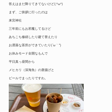
答えはまだ降りてきてないけど(;^ω^)
まず、ご挨拶に行ったのは
来宮神社
三年前にもお邪魔してるけど
あちこち修繕したり建て替えたり
お洒落な茶所ができていたり(´ω｀*)
お休みモード全開なもんで
平日真っ昼間から
メヒカリ（深海魚）の唐揚げと
ビールでまったりですわ。