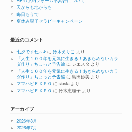
HPの予約フォーム不具合について
天からも地からも
晦日もうで
夏休み親子セラピーキャンペーン
最近のコメント
七夕ですね～♪
に
鈴木えりこ
より
「人生１００年を元気に生きる！あきらめないカラ
ダ作り」ちょっと予告編
に
シエスタ
より
「人生１００年を元気に生きる！あきらめないカラ
ダ作り」ちょっと予告編
に
島田妙美
より
ママハピＥＸＰＯ
に
siesta
より
ママハピＥＸＰＯ
に
鈴木恵理子
より
アーカイブ
2026年8月
2026年7月