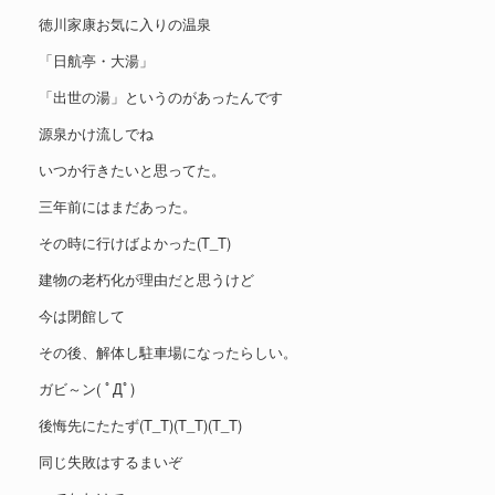
徳川家康お気に入りの温泉
「日航亭・大湯」
「出世の湯」というのがあったんです
源泉かけ流しでね
いつか行きたいと思ってた。
三年前にはまだあった。
その時に行けばよかった(T_T)
建物の老朽化が理由だと思うけど
今は閉館して
その後、解体し駐車場になったらしい。
ガビ～ン( ﾟДﾟ)
後悔先にたたず(T_T)(T_T)(T_T)
同じ失敗はするまいぞ