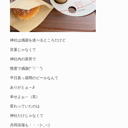
神社は感謝を述べるところだけど
言葉じゃなくて
神社内の茶所で
態度で感謝(*´▽｀*)
平日真っ昼間のビールなんて
ありがとぉ～♪
幸せよぉ～（笑）
変わっていたのは
神社だけじゃなくて
共同浴場も・・・(~_~;)