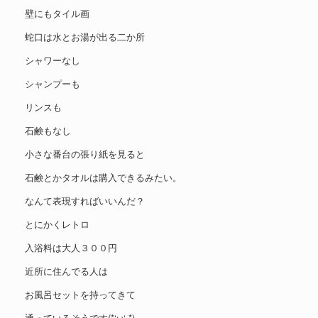
壁にもタイル画
蛇口は水とお湯が出る二か所
シャワーなし
シャンプーも
リンスも
石鹸もなし
小さな番台の張り紙を見ると
石鹸とかタオルは購入できるみたい。
なんて表現すればいいんだ？
とにかくレトロ
入浴料は大人３００円
近所に住んでる人は
お風呂セットを持ってきて
通っているそうです(*‘ω‘ *)