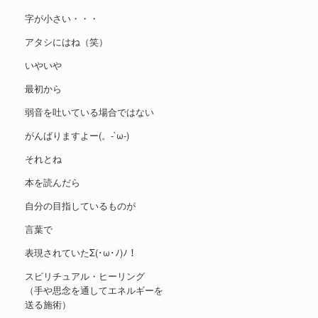
字が小さい・・・
アタシにはね（笑）
いやいや
最初から
弱音を吐いている場合ではない
がんばりますよー(。-`ω-)
それとね
本を読んだら
自分の目指しているものが
言葉で
表現されていたΣ(･ω･ﾉ)ﾉ！
スピリチュアル・ヒーリング
（手や思念を通してエネルギーを
送る施術）