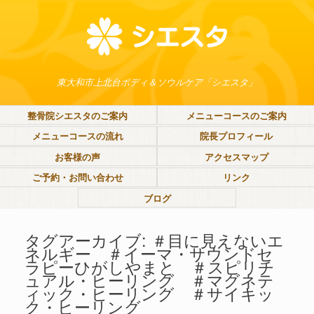
東大和市上北台ボディ＆ソウルケア「シエスタ」
整骨院シエスタのご案内
メニューコースのご案内
メニューコースの流れ
院長プロフィール
お客様の声
アクセスマップ
ご予約・お問い合わせ
リンク
ブログ
タグアーカイブ:
＃目に見えないエ
ネルギー ＃イーマ・サウンドセ
ラピーひがしやまと ＃スピリチ
ュアル・ヒーリング ＃マグネテ
ィック・ヒーリング ＃サイキッ
ク・ヒーリング