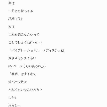
実は
二冊とも持ってる
積読（笑）
次は
これを読みなさいって
ことでしょうね(´・ω・)
「バイブレーショナル・メディスン」は
厚さ４センチくらい
650ページくらいある(>_<)
「黎明」は上下巻で
総ページ数は
どれくらいなんだろう？
しかも
両方とも