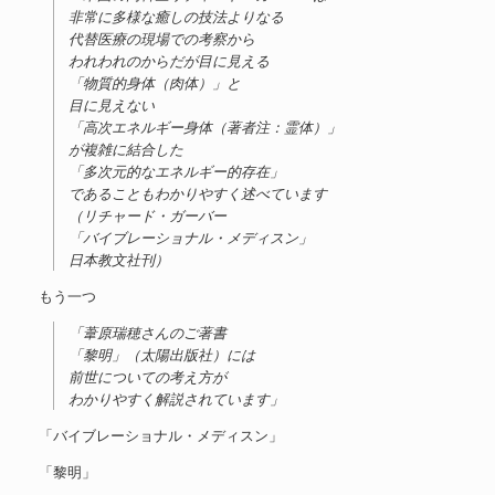
非常に多様な癒しの技法よりなる
代替医療の現場での考察から
われわれのからだが目に見える
「物質的身体（肉体）」と
目に見えない
「高次エネルギー身体（著者注：霊体）」
が複雑に結合した
「多次元的なエネルギー的存在」
であることもわかりやすく述べています
（リチャード・ガーバー
「バイブレーショナル・メディスン」
日本教文社刊）
もう一つ
「葦原瑞穂さんのご著書
「黎明」（太陽出版社）には
前世についての考え方が
わかりやすく解説されています」
「バイブレーショナル・メディスン」
「黎明」