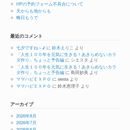
HPの予約フォーム不具合について
天からも地からも
晦日もうで
最近のコメント
七夕ですね～♪
に
鈴木えりこ
より
「人生１００年を元気に生きる！あきらめないカラ
ダ作り」ちょっと予告編
に
シエスタ
より
「人生１００年を元気に生きる！あきらめないカラ
ダ作り」ちょっと予告編
に
島田妙美
より
ママハピＥＸＰＯ
に
siesta
より
ママハピＥＸＰＯ
に
鈴木恵理子
より
アーカイブ
2026年8月
2026年7月
2026年6月