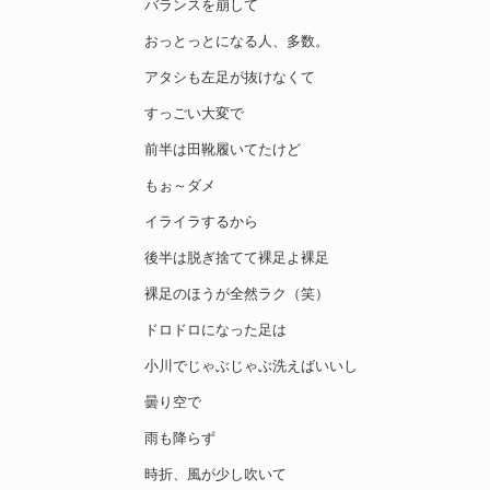
バランスを崩して
おっとっとになる人、多数。
アタシも左足が抜けなくて
すっごい大変で
前半は田靴履いてたけど
もぉ～ダメ
イライラするから
後半は脱ぎ捨てて裸足よ裸足
裸足のほうが全然ラク（笑）
ドロドロになった足は
小川でじゃぶじゃぶ洗えばいいし
曇り空で
雨も降らず
時折、風が少し吹いて