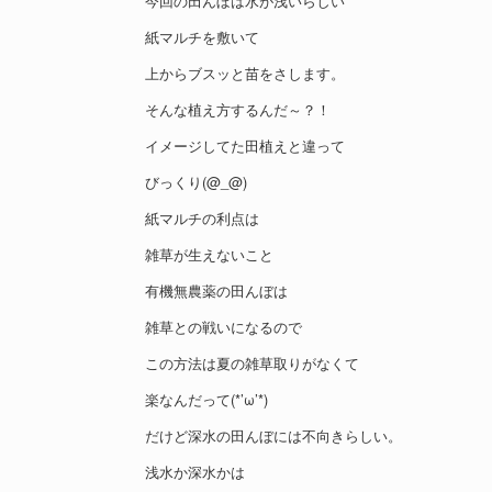
今回の田んぼは水が浅いらしい
紙マルチを敷いて
上からブスッと苗をさします。
そんな植え方するんだ～？！
イメージしてた田植えと違って
びっくり(@_@)
紙マルチの利点は
雑草が生えないこと
有機無農薬の田んぼは
雑草との戦いになるので
この方法は夏の雑草取りがなくて
楽なんだって(*’ω’*)
だけど深水の田んぼには不向きらしい。
浅水か深水かは