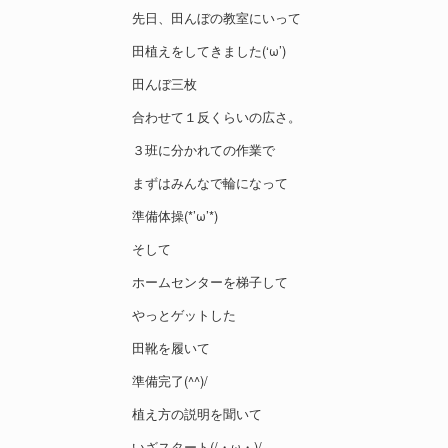
先日、田んぼの教室にいって
田植えをしてきました(‘ω’)
田んぼ三枚
合わせて１反くらいの広さ。
３班に分かれての作業で
まずはみんなで輪になって
準備体操(*’ω’*)
そして
ホームセンターを梯子して
やっとゲットした
田靴を履いて
準備完了(^^)/
植え方の説明を聞いて
いざスタート(/・ω・)/