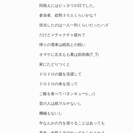
田植えにはピッタリの日でした。
参加者、総勢３０人くらいかな？
担当したのは一人一列くらいだったハズ
だけどメチャクチャ疲れて
帰りの電車は眠気との戦い
オマケに左太もも裏は筋肉痛(T_T)
家にたどりつくと
ドロドロの服を洗濯して
ドロドロの体を洗って
ご飯を食べてバタンキュー(>_<)
昔の人は紙マルチないし
機械もないし
牛なんかの力を借りることはあっても
基本、全部人力でやってたんだよね？