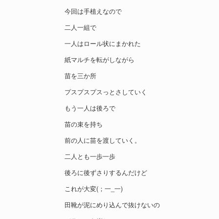
今回は手植えなので
二人一組で
一人はロール状にまかれた
紙マルチを転がしながら
苗を三か所
プスプスプスっとさしていく
もう一人は後ろで
苗の束を持ち
前の人に苗を渡していく。
二人とも一歩一歩
後ろに後ずさりするんだけど
これが大変(；一_一)
田靴が泥にめり込んで抜けないの