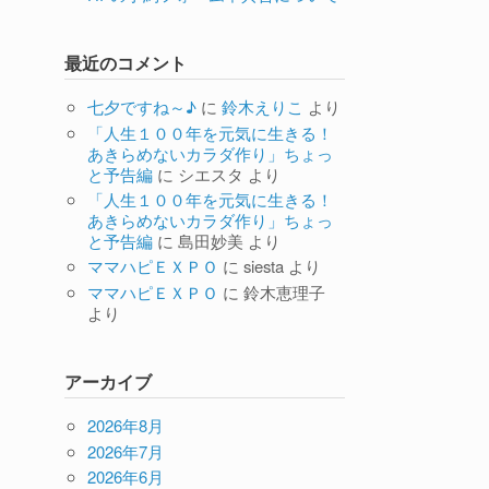
最近のコメント
七夕ですね～♪
に
鈴木えりこ
より
「人生１００年を元気に生きる！
あきらめないカラダ作り」ちょっ
と予告編
に
シエスタ
より
「人生１００年を元気に生きる！
あきらめないカラダ作り」ちょっ
と予告編
に
島田妙美
より
ママハピＥＸＰＯ
に
siesta
より
ママハピＥＸＰＯ
に
鈴木恵理子
より
アーカイブ
2026年8月
2026年7月
2026年6月