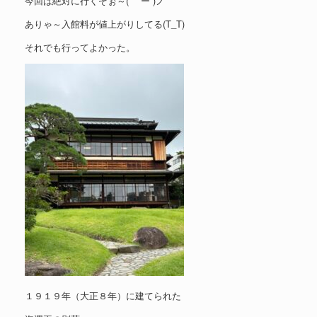
今回は絶対に行くぞぉ～( ｀ー´)ノ
ありゃ～入館料が値上がりしてる(T_T)
それでも行ってよかった。
１９１９年（大正８年）に建てられた