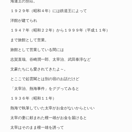
海運王の別荘。
１９２９年（昭和４年）には鉄道王によって
洋館が建てられ
１９４７年（昭和２２年）から１９９９年（平成１１年）
まで旅館として営業。
旅館として営業している間には
志賀直哉、谷崎潤一郎、太宰治、武田泰淳など
文豪たちにも愛されてきたよ～。
とここで起雲閣とは別の宿のお話だけど
「太宰治、熱海事件」をググってみると
１９３６年（昭和１１年）
熱海で執筆していた太宰がお金がないからといい
太宰の妻に頼まれた檀一雄がお金を届けると
太宰はそのまま檀一雄を誘って