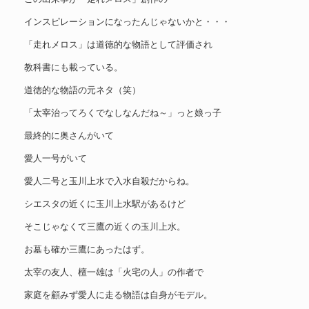
インスピレーションになったんじゃないかと・・・
「走れメロス」は道徳的な物語として評価され
教科書にも載っている。
道徳的な物語の元ネタ（笑）
「太宰治ってろくでなしなんだね～」っと娘っ子
最終的に奥さんがいて
愛人一号がいて
愛人二号と玉川上水で入水自殺だからね。
シエスタの近くに玉川上水駅があるけど
そこじゃなくて三鷹の近くの玉川上水。
お墓も確か三鷹にあったはず。
太宰の友人、檀一雄は「火宅の人」の作者で
家庭を顧みず愛人に走る物語は自身がモデル。