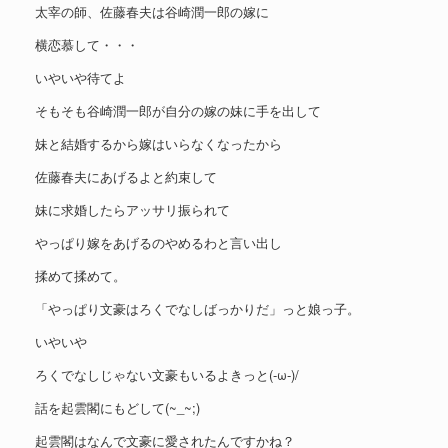
太宰の師、佐藤春夫は谷崎潤一郎の嫁に
横恋慕して・・・
いやいや待てよ
そもそも谷崎潤一郎が自分の嫁の妹に手を出して
妹と結婚するから嫁はいらなくなったから
佐藤春夫にあげるよと約束して
妹に求婚したらアッサリ振られて
やっぱり嫁をあげるのやめるわと言い出し
揉めて揉めて。
「やっぱり文豪はろくでなしばっかりだ」っと娘っ子。
いやいや
ろくでなしじゃない文豪もいるよきっと(-ω-)/
話を起雲閣にもどして(~_~;)
起雲閣はなんで文豪に愛されたんですかね？