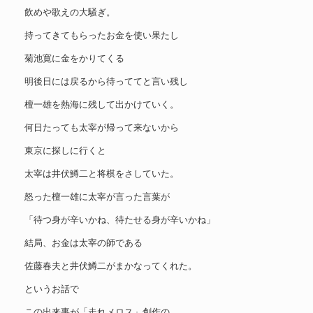
飲めや歌えの大騒ぎ。
持ってきてもらったお金を使い果たし
菊池寛に金をかりてくる
明後日には戻るから待っててと言い残し
檀一雄を熱海に残して出かけていく。
何日たっても太宰が帰って来ないから
東京に探しに行くと
太宰は井伏鱒二と将棋をさしていた。
怒った檀一雄に太宰が言った言葉が
「待つ身が辛いかね、待たせる身が辛いかね」
結局、お金は太宰の師である
佐藤春夫と井伏鱒二がまかなってくれた。
というお話で
この出来事が「走れメロス」創作の