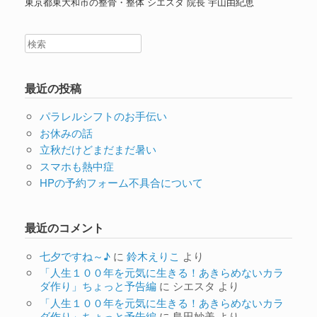
東京都東大和市の整骨・整体 シエスタ 院長 宇山由紀恵
最近の投稿
パラレルシフトのお手伝い
お休みの話
立秋だけどまだまだ暑い
スマホも熱中症
HPの予約フォーム不具合について
最近のコメント
七夕ですね～♪
に
鈴木えりこ
より
「人生１００年を元気に生きる！あきらめないカラ
ダ作り」ちょっと予告編
に
シエスタ
より
「人生１００年を元気に生きる！あきらめないカラ
ダ作り」ちょっと予告編
に
島田妙美
より