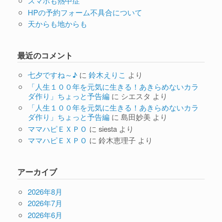
スマホも熱中症
HPの予約フォーム不具合について
天からも地からも
最近のコメント
七夕ですね～♪
に
鈴木えりこ
より
「人生１００年を元気に生きる！あきらめないカラ
ダ作り」ちょっと予告編
に
シエスタ
より
「人生１００年を元気に生きる！あきらめないカラ
ダ作り」ちょっと予告編
に
島田妙美
より
ママハピＥＸＰＯ
に
siesta
より
ママハピＥＸＰＯ
に
鈴木恵理子
より
アーカイブ
2026年8月
2026年7月
2026年6月