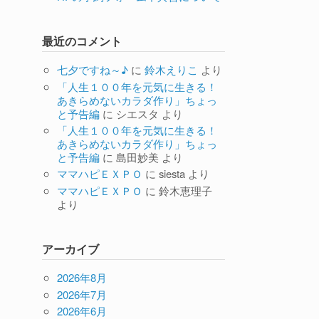
最近のコメント
七夕ですね～♪
に
鈴木えりこ
より
「人生１００年を元気に生きる！
あきらめないカラダ作り」ちょっ
と予告編
に
シエスタ
より
「人生１００年を元気に生きる！
あきらめないカラダ作り」ちょっ
と予告編
に
島田妙美
より
ママハピＥＸＰＯ
に
siesta
より
ママハピＥＸＰＯ
に
鈴木恵理子
より
アーカイブ
2026年8月
2026年7月
2026年6月