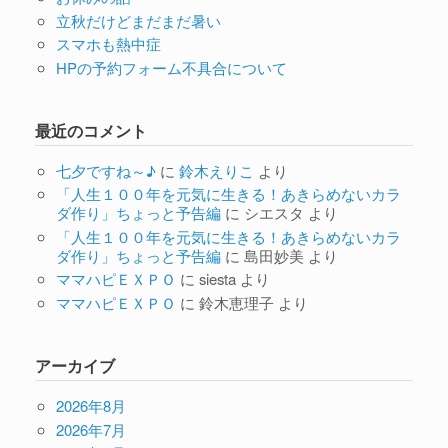
立秋だけどまだまだ暑い
スマホも熱中症
HPの予約フォーム不具合について
最近のコメント
七夕ですね～♪
に
鈴木えりこ
より
「人生１００年を元気に生きる！あきらめないカラ
ダ作り」ちょっと予告編
に
シエスタ
より
「人生１００年を元気に生きる！あきらめないカラ
ダ作り」ちょっと予告編
に
島田妙美
より
ママハピＥＸＰＯ
に
siesta
より
ママハピＥＸＰＯ
に
鈴木恵理子
より
アーカイブ
2026年8月
2026年7月