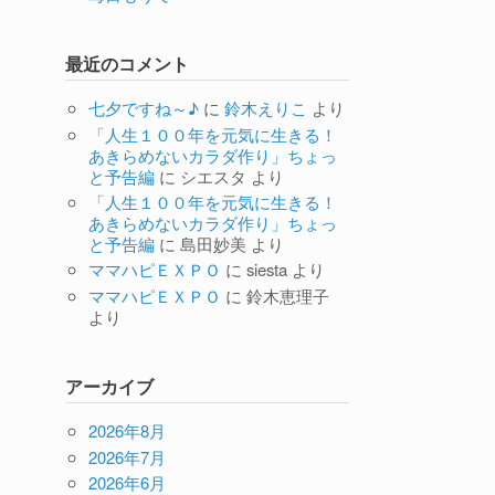
最近のコメント
七夕ですね～♪
に
鈴木えりこ
より
「人生１００年を元気に生きる！
あきらめないカラダ作り」ちょっ
と予告編
に
シエスタ
より
「人生１００年を元気に生きる！
あきらめないカラダ作り」ちょっ
と予告編
に
島田妙美
より
ママハピＥＸＰＯ
に
siesta
より
ママハピＥＸＰＯ
に
鈴木恵理子
より
アーカイブ
2026年8月
2026年7月
2026年6月