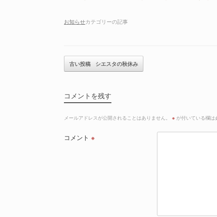
お知らせ
カテゴリーの記事
記事のナビゲーション
古い投稿
シエスタの秋休み
コメントを残す
メールアドレスが公開されることはありません。
※
が付いている欄は
コメント
※