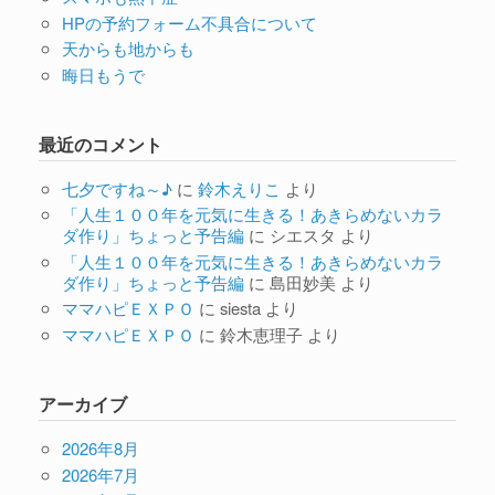
HPの予約フォーム不具合について
天からも地からも
晦日もうで
最近のコメント
七夕ですね～♪
に
鈴木えりこ
より
「人生１００年を元気に生きる！あきらめないカラ
ダ作り」ちょっと予告編
に
シエスタ
より
「人生１００年を元気に生きる！あきらめないカラ
ダ作り」ちょっと予告編
に
島田妙美
より
ママハピＥＸＰＯ
に
siesta
より
ママハピＥＸＰＯ
に
鈴木恵理子
より
アーカイブ
2026年8月
2026年7月