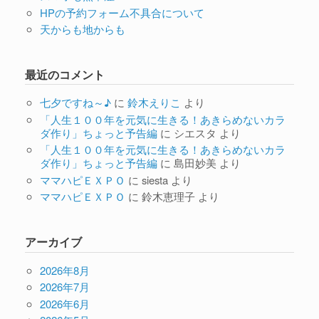
HPの予約フォーム不具合について
天からも地からも
最近のコメント
七夕ですね～♪
に
鈴木えりこ
より
「人生１００年を元気に生きる！あきらめないカラ
ダ作り」ちょっと予告編
に
シエスタ
より
「人生１００年を元気に生きる！あきらめないカラ
ダ作り」ちょっと予告編
に
島田妙美
より
ママハピＥＸＰＯ
に
siesta
より
ママハピＥＸＰＯ
に
鈴木恵理子
より
アーカイブ
2026年8月
2026年7月
2026年6月