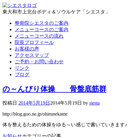
東大和市上北台ボディ＆ソウルケア「シエスタ」
整骨院シエスタのご案内
メニューコースのご案内
メニューコースの流れ
院長プロフィール
お客様の声
アクセスマップ
ご予約・お問い合わせ
リンク
ブログ
の～んびり体操 骨盤底筋群
投稿日
2014年5月19日
2014年5月19日
by
siesta
http://blog.goo.ne.jp/ohirunekame
体を整えるための体操をゆる～い感じで書いていきます♪
お知らせ
カテゴリーの記事