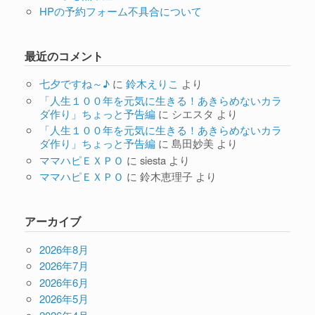
HPの予約フォーム不具合について
最近のコメント
七夕ですね～♪
に
鈴木えりこ
より
「人生１００年を元気に生きる！あきらめないカラ
ダ作り」ちょっと予告編
に
シエスタ
より
「人生１００年を元気に生きる！あきらめないカラ
ダ作り」ちょっと予告編
に
島田妙美
より
ママハピＥＸＰＯ
に
siesta
より
ママハピＥＸＰＯ
に
鈴木恵理子
より
アーカイブ
2026年8月
2026年7月
2026年6月
2026年5月