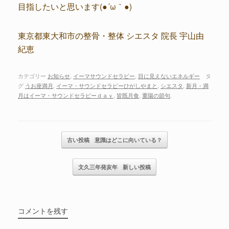
目指したいと思います(●´ω｀●)
東京都東大和市の整骨・整体 シエスタ 院長 宇山由
紀恵
カテゴリー
お知らせ
,
イーマサウンドセラピー
,
目に見えないエネルギー
タ
グ
うお座満月
,
イーマ・サウンドセラピーひがしやまと
,
シエスタ
,
新月・満
月はイーマ・サウンドセラピーｄａｙ
,
皆既月食
,
重陽の節句
.
記事のナビゲーション
古い投稿
意識はどこに向いている？
文久三年発亥年
新しい投稿
コメントを残す