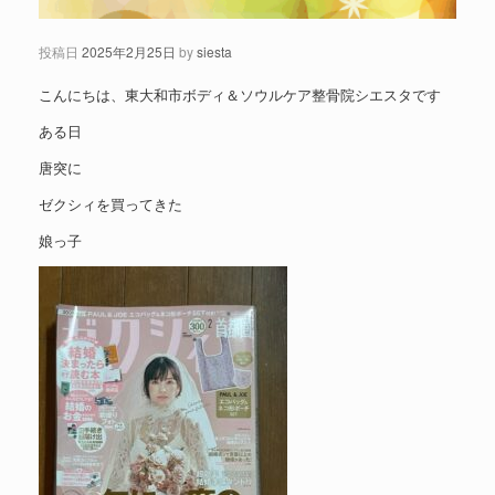
投稿日
2025年2月25日
by
siesta
こんにちは、東大和市ボディ＆ソウルケア整骨院シエスタです
ある日
唐突に
ゼクシィを買ってきた
娘っ子