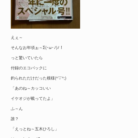
えぇ～
そんなお年頃ぉ～Σ(･ω･ﾉ)ﾉ！
っと驚いていたら
付録のエコバックに
釣られただけだった模様(^▽^;)
「あのね～カッコいい
イケオジが載ってたよ」
ふ～ん
誰？
「えっとね～五木ひろし」