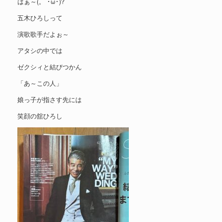
はぁ～(。´･ω･)?
五木ひろしって
演歌歌手だよぉ～
アタシの中では
ゼクシィと結びつかん
「あ～この人」
娘っ子が指さす先には
笑顔の舘ひろし