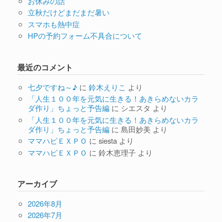
お休みの話
立秋だけどまだまだ暑い
スマホも熱中症
HPの予約フォーム不具合について
最近のコメント
七夕ですね～♪
に
鈴木えりこ
より
「人生１００年を元気に生きる！あきらめないカラ
ダ作り」ちょっと予告編
に
シエスタ
より
「人生１００年を元気に生きる！あきらめないカラ
ダ作り」ちょっと予告編
に
島田妙美
より
ママハピＥＸＰＯ
に
siesta
より
ママハピＥＸＰＯ
に
鈴木恵理子
より
アーカイブ
2026年8月
2026年7月