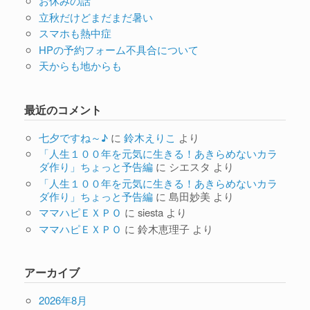
お休みの話
立秋だけどまだまだ暑い
スマホも熱中症
HPの予約フォーム不具合について
天からも地からも
最近のコメント
七夕ですね～♪
に
鈴木えりこ
より
「人生１００年を元気に生きる！あきらめないカラ
ダ作り」ちょっと予告編
に
シエスタ
より
「人生１００年を元気に生きる！あきらめないカラ
ダ作り」ちょっと予告編
に
島田妙美
より
ママハピＥＸＰＯ
に
siesta
より
ママハピＥＸＰＯ
に
鈴木恵理子
より
アーカイブ
2026年8月