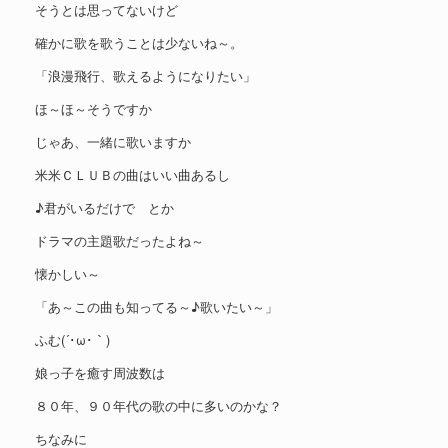
そうとは思ってないけど
確かに歌を歌うことは少ないね～。
「浪漫飛行、歌えるようになりたい」
ほ～ほ～そうですか
じゃあ、一緒に歌いますか
米米ＣＬＵＢの曲はいい曲あるし
♪君がいるだけで とか
ドラマの主題歌だったよね～
懐かしい～
「あ～この曲も知ってる～♪歌いたい～」
ふむ(´･ω･｀)
娘っ子を癒す周波数は
８０年、９０年代の歌の中に多いのかな？
ちなみに