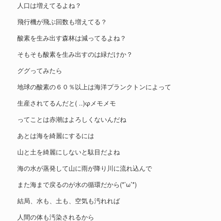
人口は増えてるよね？
飛行機が飛ぶ回数も増えてる？
酸素を生み出す森林は減ってるよね？
そもそも酸素を生み出すのは緑だけか？
ググってみたら
地球の酸素の６０％以上は海洋プランクトンによって
生産されてるんだと( ..)φメモメモ
ってことは赤潮はよろしくないんだね
あとは海を綺麗にするには
山と土を綺麗にしないと駄目だよね
海の水が蒸発して山に雨が降り川に流れ込んで
また海まで戻るのが水の循環だから(*’ω’*)
結局、水も、土も、空気も汚れれば
人間の体も汚染されるから