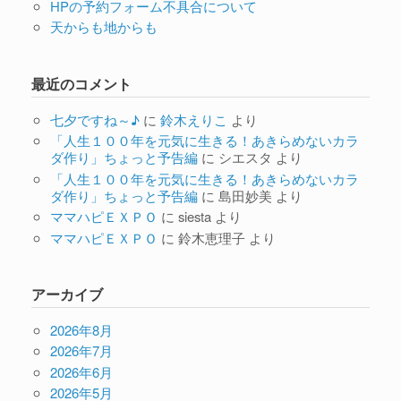
HPの予約フォーム不具合について
天からも地からも
最近のコメント
七夕ですね～♪
に
鈴木えりこ
より
「人生１００年を元気に生きる！あきらめないカラ
ダ作り」ちょっと予告編
に
シエスタ
より
「人生１００年を元気に生きる！あきらめないカラ
ダ作り」ちょっと予告編
に
島田妙美
より
ママハピＥＸＰＯ
に
siesta
より
ママハピＥＸＰＯ
に
鈴木恵理子
より
アーカイブ
2026年8月
2026年7月
2026年6月
2026年5月