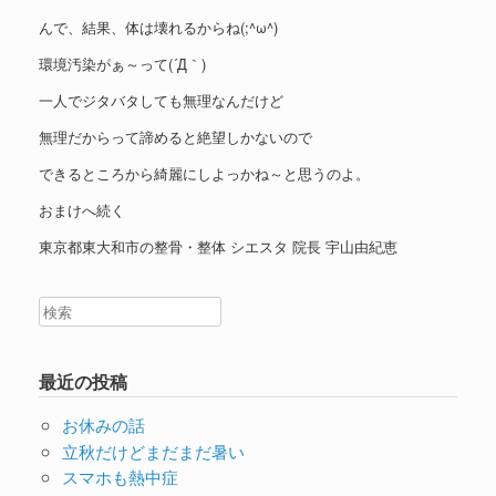
んで、結果、体は壊れるからね(;^ω^)
環境汚染がぁ～って(´Д｀)
一人でジタバタしても無理なんだけど
無理だからって諦めると絶望しかないので
できるところから綺麗にしよっかね～と思うのよ。
おまけへ続く
東京都東大和市の整骨・整体 シエスタ 院長 宇山由紀恵
最近の投稿
お休みの話
立秋だけどまだまだ暑い
スマホも熱中症