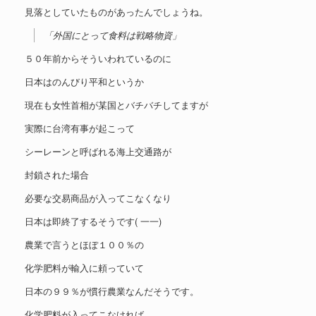
見落としていたものがあったんでしょうね。
「外国にとって食料は戦略物資」
５０年前からそういわれているのに
日本はのんびり平和というか
現在も女性首相が某国とバチバチしてますが
実際に台湾有事が起こって
シーレーンと呼ばれる海上交通路が
封鎖された場合
必要な交易商品が入ってこなくなり
日本は即終了するそうです( 一一)
農業で言うとほぼ１００％の
化学肥料が輸入に頼っていて
日本の９９％が慣行農業なんだそうです。
化学肥料が入ってこなければ