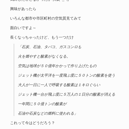
興味があったら
いろんな都市や市区町村の空気質見てみて
面白いですよ～
長くなっちゃったけど、もう一つだけ
「石炭、石油、タバコ、ガスコンロも
火を燃やすと酸素がなくなる。
空気は地球が５０億年かかって作り上げたもの
ジェット機が太平洋を一度飛ぶ度に５０トンの酸素を使う
大人が一日に一人で呼吸する酸素は１キロぐらい
ジェット機一台が飛ぶ度に５万人の１日分の酸素が消える
一年間に５０億トンの酸素が
石油や石炭などの燃料に使われる」
これって今はどうだろう？