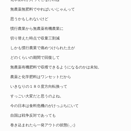
無農薬無肥料でやればいいじゃんって
思うかもしれないけど
慣行農業から無農薬有機農業に
切り替えた時点で収量三割減
しかも慣行農業で痛めつけられた土が
どのくらいの期間で回復して
無農薬有機肥料で収穫できるようになるのかは未知。
農薬と化学肥料はワンセットだから
いきなりの１８０度方向転換って
すっごい大変だと思うのよね。
今の日本は食料危機のがけっぷちにいて
自国は戦争反対であっても
巻き込まれたら一発アウトの状態(-_-;)