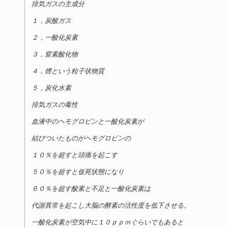
排気ガスの主成分
１，炭酸ガス
２，一酸化炭素
３，窒素酸化物
４，煙という粒子状物質
５，炭化水素
排気ガスの毒性
血液中のヘモグロビンと一酸化炭素が
結びついたものがヘモグロビンの
１０％を超すと頭痛を起こす
５０％を超すと仮死状態になり
６０％を超す酸素と不足と一酸化炭素は
代謝異常を起こし大脳の酵素の活性度を低下させる。
一酸化炭素が空気中に１０ｐｐｍぐらいでもあると