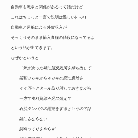
自動車も戦争と関係があるって話だけど
これはちょっと一言で説明は難しい(-_-メ)
自動車と造船による外貨収入が
そっくりそのまま輸入食糧の値段になってるよ
という話が出てきます。
なぜかというと
「米が余った時に減反政策を持ち出して
昭和３６年から４８年の間に農地を
４４万ヘクタール取り潰しておきながら
一方で食料資源不足に備えて
石油タンパクの開発をするというのでは
話にもならない
飼料つくりをやらず