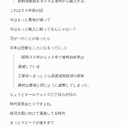
飼料用穀類を８０％も海外から輸入する」
これは５０年前の話
今はもっと農地が減って
今はもっと輸入に頼ってるんじゃない？
万が一のことがあったら
日本は悲惨なことになるって(>_<)
「昭和３５年から１５年で食料自給率は
激減している
工業化へまっしぐら高度成長経済の実体
農村は農地と同じように疲弊してしまった」
ちょうどオールウェイズ三丁目の夕日の
時代背景あたりですよね。
経済大国に向けて邁進してる時代
きっとスピードが速すぎて