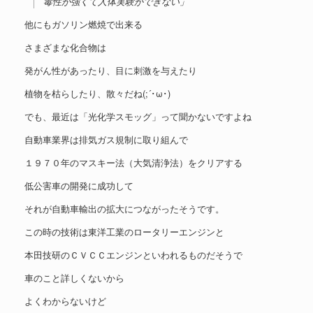
毒性が強くて人体実験ができない」
他にもガソリン燃焼で出来る
さまざまな化合物は
発がん性があったり、目に刺激を与えたり
植物を枯らしたり、散々だね(;´･ω･)
でも、最近は「光化学スモッグ」って聞かないですよね
自動車業界は排気ガス規制に取り組んで
１９７０年のマスキー法（大気清浄法）をクリアする
低公害車の開発に成功して
それが自動車輸出の拡大につながったそうです。
この時の技術は東洋工業のロータリーエンジンと
本田技研のＣＶＣＣエンジンといわれるものだそうで
車のこと詳しくないから
よくわからないけど