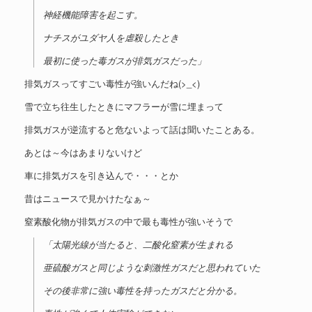
神経機能障害を起こす。
ナチスがユダヤ人を虐殺したとき
最初に使った毒ガスが排気ガスだった」
排気ガスってすごい毒性が強いんだね(>_<)
雪で立ち往生したときにマフラーが雪に埋まって
排気ガスが逆流すると危ないよって話は聞いたことある。
あとは～今はあまりないけど
車に排気ガスを引き込んで・・・とか
昔はニュースで見かけたなぁ～
窒素酸化物が排気ガスの中で最も毒性が強いそうで
「太陽光線が当たると、二酸化窒素が生まれる
亜硫酸ガスと同じような刺激性ガスだと思われていた
その後非常に強い毒性を持ったガスだと分かる。