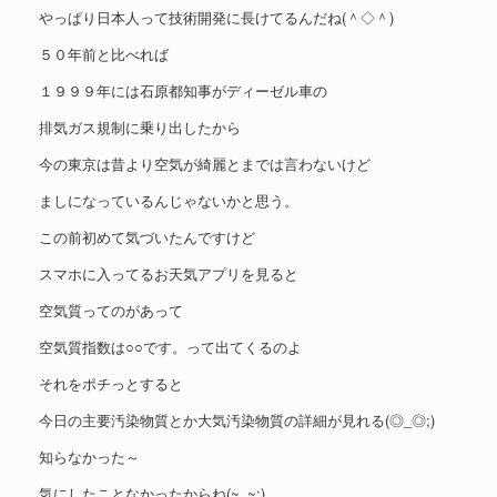
やっぱり日本人って技術開発に長けてるんだね(＾◇＾)
５０年前と比べれば
１９９９年には石原都知事がディーゼル車の
排気ガス規制に乗り出したから
今の東京は昔より空気が綺麗とまでは言わないけど
ましになっているんじゃないかと思う。
この前初めて気づいたんですけど
スマホに入ってるお天気アプリを見ると
空気質ってのがあって
空気質指数は○○です。って出てくるのよ
それをポチっとすると
今日の主要汚染物質とか大気汚染物質の詳細が見れる(◎_◎;)
知らなかった～
気にしたことなかったからね(~_~;)