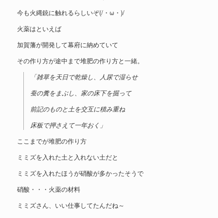
今も火縄銃に触れるらしいぞ(/・ω・)/
火薬はといえば
加賀藩が開発して幕府に納めていて
その作り方が途中まで堆肥の作り方と一緒。
「雑草を天日で乾燥し、人尿で湿らせ
蚕の糞をまぶし、家の床下を掘って
前記のものと土を交互に積み重ね
床板で押さえて一年おく」
ここまでが堆肥の作り方
ミミズを入れた土と入れない土だと
ミミズを入れたほうが硝酸が多かったそうで
硝酸・・・火薬の材料
ミミズさん、いい仕事してたんだね～