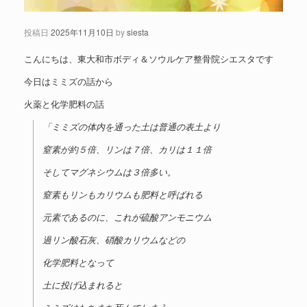
投稿日
2025年11月10日
by
siesta
こんにちは、東大和市ボディ＆ソウルケア整骨院シエスタです
今日はミミズの話から
火薬と化学肥料の話
「ミミズの体内を通った土は普通の表土より
窒素が約５倍、リンは７倍、カリは１１倍
そしてマグネシウムは３倍多い。
窒素もリンもカリウムも肥料と呼ばれる
元素であるのに、これが硫酸アンモニウム
過リン酸石灰、硝酸カリウムなどの
化学肥料となって
土に投げ込まれると