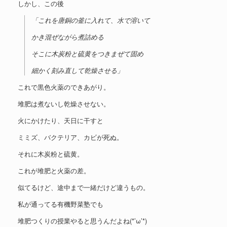
しかし、この後
「これを唐銅の釜に入れて、水で溶いて
かき混ぜながら煮詰める
そこに木炭粉と硫黄をつきまぜて固め
細かく刻み直して乾燥させる」
これで黒色火薬のできあがり。
堆肥は煮ないし乾燥させない。
火にかけたり、天日に干すと
ミミズ、バクテリア、カビが死ぬ。
それに木炭粉と硫黄。
これが堆肥と火薬の差。
似てるけど、途中まで一緒だけど違うもの。
私が通ってる有機野菜塾でも
堆肥つくりの授業やると思うんだよね(*’ω’*)