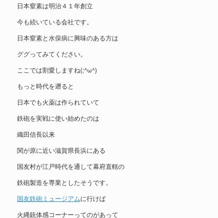
日本窒素は明治４１年創立
今も続いている会社です。
日本窒素と水俣病に興味のある方は
ググってみてください。
ここでは割愛しますね(;^ω^)
もっと時代を遡ると
日本でも火薬は作られていて
鉄砲を実戦に使い始めたのは
織田信長以来
関が原に近い滋賀県長浜にある
国友村が江戸時代を通して幕府直轄の
鉄砲製造を専業としたそうです。
国友鉄砲ミュージアム
に行けば
火縄銃体感コーナーってのがあって