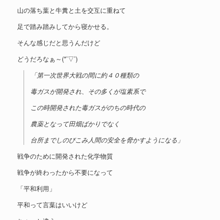
山の落ち葉と牛糞と土を交互に重ねて
足で踏み踏みしてから寝かせる。
そんな感じだと思うんだけど
どうだろなぁ～(*’▽’)
「第一次世界大戦の間に約４０種類の
毒ガスが開発され、その多くが塩素系で
この時開発された毒ガスがのちの時代の
農薬となって田畑ばかりでなく
台所までしのびこみ人間の安全を脅かすようになる」
戦争のために開発された化学物質
戦争が終わったから不要になって
「平和利用」
平和って言葉はいいけど