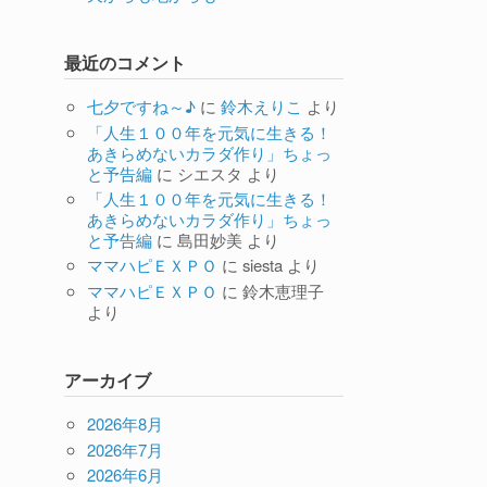
最近のコメント
七夕ですね～♪
に
鈴木えりこ
より
「人生１００年を元気に生きる！
あきらめないカラダ作り」ちょっ
と予告編
に
シエスタ
より
「人生１００年を元気に生きる！
あきらめないカラダ作り」ちょっ
と予告編
に
島田妙美
より
ママハピＥＸＰＯ
に
siesta
より
ママハピＥＸＰＯ
に
鈴木恵理子
より
アーカイブ
2026年8月
2026年7月
2026年6月