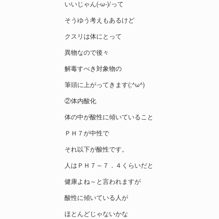
いいじゃん(-ω-)/って
そうゆう考えもあるけど
クスリは体にとって
異物なので後々
解毒すべき対象物の
筆頭に上がってきます(;^ω^)
②体内酸化
体の中が酸性に傾いていること
ＰＨ７が中性で
それ以下が酸性です。
人はＰＨ７～７．４くらいだと
健康よね～と言われますが
酸性に傾いている人が
ほとんどじゃないかな