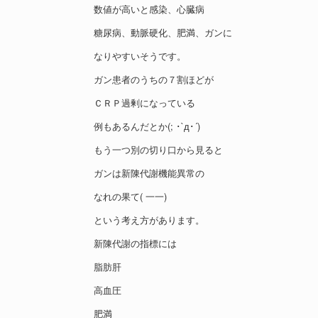
数値が高いと感染、心臓病
糖尿病、動脈硬化、肥満、ガンに
なりやすいそうです。
ガン患者のうちの７割ほどが
ＣＲＰ過剰になっている
例もあるんだとか(; ･`д･´)
もう一つ別の切り口から見ると
ガンは新陳代謝機能異常の
なれの果て( 一一)
という考え方があります。
新陳代謝の指標には
脂肪肝
高血圧
肥満