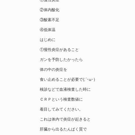
②体内酸化
③酸素不足
④低体温
はじめに
①慢性炎症があること
ガンを予防したかったら
体の中の炎症を
食い止めることが必要で(;´･ω･)
検診などで血液検査した時に
ＣＲＰという検査数値に
着目してみてください。
これは体内で炎症が起きると
肝臓から出るたんぱく質で