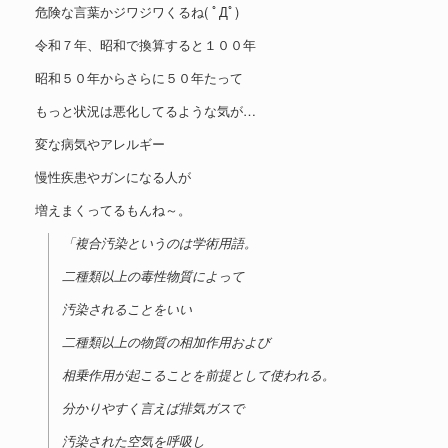
危険な言葉かジワジワくるね( ﾟДﾟ)
令和７年、昭和で換算すると１００年
昭和５０年からさらに５０年たって
もっと状況は悪化してるような気が…
変な病気やアレルギー
慢性疾患やガンになる人が
増えまくってるもんね～。
「複合汚染というのは学術用語。
二種類以上の毒性物質によって
汚染されることをいい
二種類以上の物質の相加作用および
相乗作用が起こることを前提として使われる。
分かりやすく言えば排気ガスで
汚染された空気を呼吸し