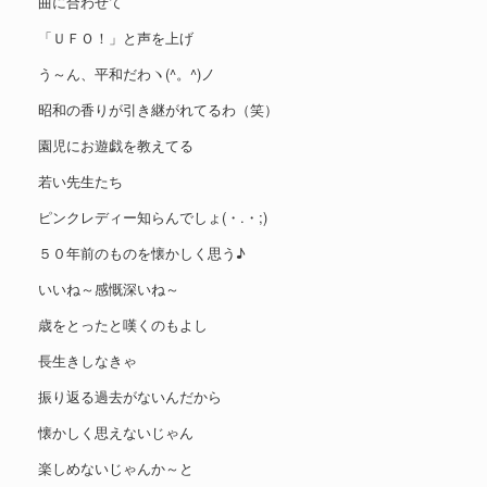
曲に合わせて
「ＵＦＯ！」と声を上げ
う～ん、平和だわヽ(^。^)ノ
昭和の香りが引き継がれてるわ（笑）
園児にお遊戯を教えてる
若い先生たち
ピンクレディー知らんでしょ(・.・;)
５０年前のものを懐かしく思う♪
いいね～感慨深いね～
歳をとったと嘆くのもよし
長生きしなきゃ
振り返る過去がないんだから
懐かしく思えないじゃん
楽しめないじゃんか～と