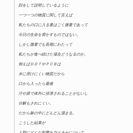
顔をして説明しているように
一つ一つの物質に関して言えば
私たちの口に入る量はごく微量であって
今日の生命を脅かすものではない。
しかし微量でも長期にわたって
私たちが食べ続けた場合どうなるのか。
例えばＤＤＴやＰＣＢは
水に溶けにくい物質だから
口から入ったら最後
汗や尿で体外に排泄されることがないし
分解もされにくい。
だから躰の中にどんどん溜まる。
こうした結果が
人類にどんな影響を与えるかについて