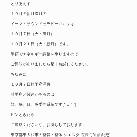
とりあえず
１０月の新月満月の
イーマ・サウンドセラピーｄａｙは
１０月７日（火・満月）
１０月２１日（火・新月）です。
半額でエネルギー調整を承りますので
ご興味がありましたら是非お試しください。
ちなみに
１０月７日牡羊座満月
牡羊座と関連があるのは
顔、脳、目、感受性系統です(*´ω｀*)
ピンときたら
ご連絡くださいな、お待ちしております。
東京都東大和市の整骨・整体 シエスタ 院長 宇山由紀恵