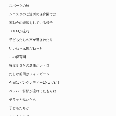
スポーツの秋
シエスタのご近所の保育園では
運動会の練習をしている様子
ＢＧＭが流れ
子どもたちの声が響きわたり
いいね～元気だね～♪
この保育園
毎度ＢＧＭの選曲がレトロ
たしか前回はフィンガー５
今回はピンクレディーΣ(･ω･ﾉ)ﾉ！
ペッパー警部が流れてたもんね
チラッと覗いたら
子どもたちが