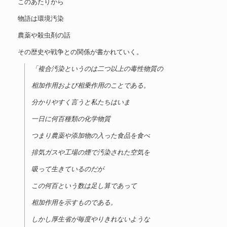
このあたりから
物語は環境汚染
農薬や殺虫剤の話
その歴史や戦争との関係が書かれていく。
「複合汚染というのは二つ以上の毒性物質の
相加作用および相乗作用のことである。
分かりやすく言うと私たちはいま
一日に何百種類の化学物質
つまり農薬や添加物の入った食品を食べ
排気ガスや工場の煙で汚染された空気を
吸って生きているのだが
この何百という数は足し算であって
相加作用を示すものである。
しかし厚生省が毎度やりきれないような