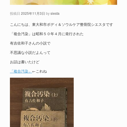
投稿日
2025年11月3日
by
siesta
こんにちは、東大和市ボディ＆ソウルケア整骨院シエスタです
「複合汚染」は昭和５０年４月に発行された
有吉佐和子さんの小説で
不思議な小説だよんって
お話は書いたけど
「複合汚染」
←これね