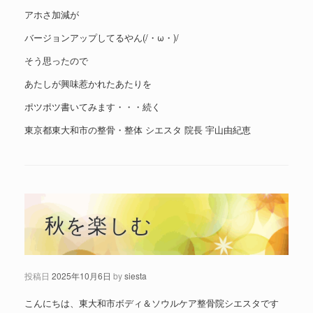
アホさ加減が
バージョンアップしてるやん(/・ω・)/
そう思ったので
あたしが興味惹かれたあたりを
ポツポツ書いてみます・・・続く
東京都東大和市の整骨・整体 シエスタ 院長 宇山由紀恵
秋を楽しむ
投稿日
2025年10月6日
by
siesta
こんにちは、東大和市ボディ＆ソウルケア整骨院シエスタです