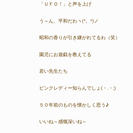
「ＵＦＯ！」と声を上げ
う～ん、平和だわヽ(^。^)ノ
昭和の香りが引き継がれてるわ（笑）
園児にお遊戯を教えてる
若い先生たち
ピンクレディー知らんでしょ(・.・;)
５０年前のものを懐かしく思う♪
いいね～感慨深いね～