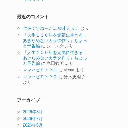
最近のコメント
七夕ですね～♪
に
鈴木えりこ
より
「人生１００年を元気に生きる！
あきらめないカラダ作り」ちょっ
と予告編
に
シエスタ
より
「人生１００年を元気に生きる！
あきらめないカラダ作り」ちょっ
と予告編
に
島田妙美
より
ママハピＥＸＰＯ
に
siesta
より
ママハピＥＸＰＯ
に
鈴木恵理子
より
アーカイブ
2026年8月
2026年7月
2026年6月