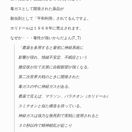
毒ガスとして開発された薬品が
殺虫剤として「平和利用」されてるんですよ。
ホリドールは１９６８年に禁止されます。
なぜか・・・毒性が強いからだよん(T_T)
「農薬を多用すると最初に神経系統に
影響が現れ、情緒不安定、不眠症という
微症状が出て次第に自殺願望が強くなる。
第二次世界大戦のときに開発された
毒ガスの中に神経ガスがある。
農薬で言えば、マラソン、パラチオン（ホリドール）
スミチオンと似た構造を持っている。
神経ガスは強力な致死剤で実戦に使用されると
３０秒以内で精神錯乱が起こり