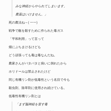
みな神経からやられてしまいます。
農薬はいけません。」
死の農法ね～( 一一)
戦争で敵を殺すために作られた毒ガス
「平和利用」って言って
畑にぶちまけるけども
どう頑張っても毒は毒なんだね。
農家さんがバタバタと病いに倒れたから
ホリドールは禁止されたけど
同じ有機リン剤が低毒性という名目で今も
殺虫剤、除草剤に使用され続けている。
低毒性有機リン剤とは
「まず脳神経を冒す毒