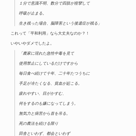
１分で意識不明、数分で四肢が痙攣して
呼吸が止まる。
生き残った場合、脳障害という後遺症が残る」
これって「平和利用」なら大丈夫なのか？！
いやいやダメでしたよ。
「農家に現れた急性中毒を見て
使用禁止にしているだけですから
毎日食べ続けて十年、二十年たつうちに
手足が冷たくなる、貧血が起こる。
疲れやすい、目がかすむ、
何をするのも嫌になってしまう。
無気力と病苦から首を吊る。
死の農法を続ける限り
田舎といわず、都会といわず