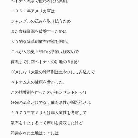
ベトナム戦争で使われた枯葉剤。
１９６１年アメリカ軍は
ジャングルの茂みを取り払うため
また食糧資源を破壊するために
大々的な除草剤散布作戦を開始。
これが人類史上初の化学的兵糧攻めで
停戦までに南ベトナムの耕地の６割が
ダメになり大量の除草剤は土や水にしみ込んで
ベトナム人の健康を脅かした。
この枯葉剤を作ったのがモンサント(-_-メ)
妊婦の流産だけでなく催奇形性が問題視され
１９７０年アメリカは非人道性を考慮して
散布を中止するって声明を発表したけど
汚染された土地はすぐには