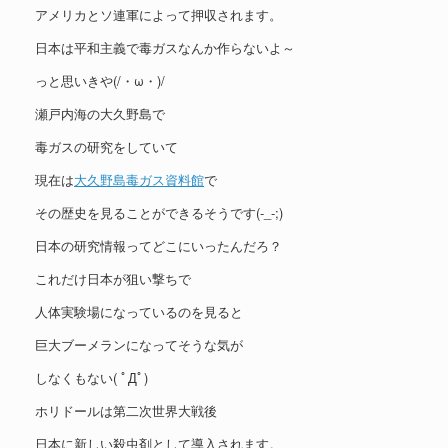
アメリカとソ連軍によって押収されます。
日本は平和主義で毒ガスなんか作らないよ～
っと思いきや(/・ω・)/
瀬戸内海の大久野島で
毒ガスの研究をしていて
現在は
大久野島毒ガス資料館
で
その歴史を見ることができるそうです(-_-;)
日本の研究情報ってどこにいったんだろ？
これだけ日本が狙い撃ちで
人体実験場になっているのを見ると
巨大ブーメランになってそうな気が
しなくもない( ﾟДﾟ)
ホリドールは第二次世界大戦後
日本に新しい殺虫剤として導入されます。