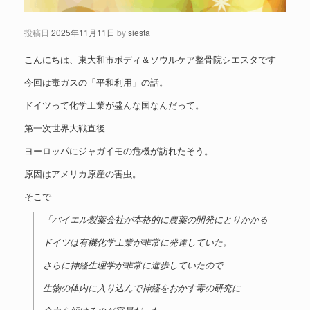
投稿日
2025年11月11日
by
siesta
こんにちは、東大和市ボディ＆ソウルケア整骨院シエスタです
今回は毒ガスの「平和利用」の話。
ドイツって化学工業が盛んな国なんだって。
第一次世界大戦直後
ヨーロッパにジャガイモの危機が訪れたそう。
原因はアメリカ原産の害虫。
そこで
「バイエル製薬会社が本格的に農薬の開発にとりかかる
ドイツは有機化学工業が非常に発達していた。
さらに神経生理学が非常に進歩していたので
生物の体内に入り込んで神経をおかす毒の研究に