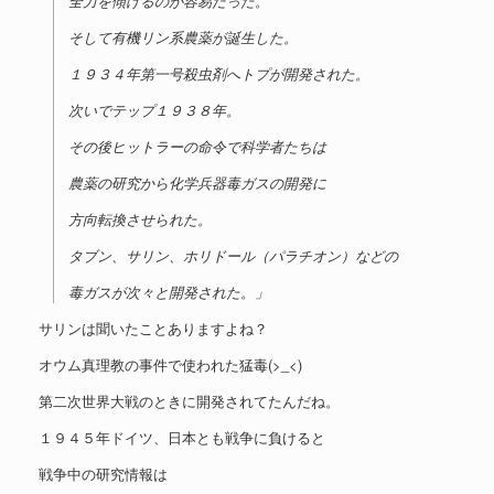
全力を傾けるのが容易だった。
そして有機リン系農薬が誕生した。
１９３４年第一号殺虫剤へトプが開発された。
次いでテップ１９３８年。
その後ヒットラーの命令で科学者たちは
農薬の研究から化学兵器毒ガスの開発に
方向転換させられた。
タブン、サリン、ホリドール（パラチオン）などの
毒ガスが次々と開発された。」
サリンは聞いたことありますよね？
オウム真理教の事件で使われた猛毒(>_<)
第二次世界大戦のときに開発されてたんだね。
１９４５年ドイツ、日本とも戦争に負けると
戦争中の研究情報は