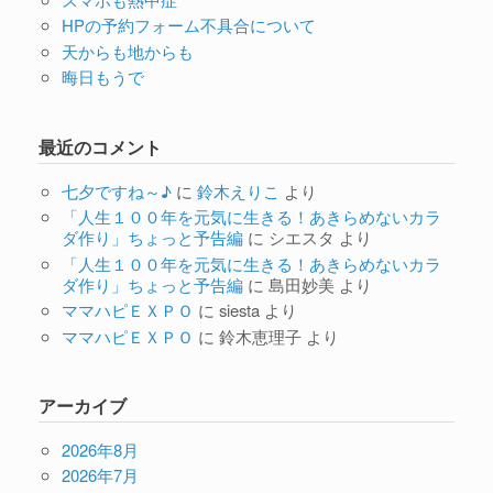
HPの予約フォーム不具合について
天からも地からも
晦日もうで
最近のコメント
七夕ですね～♪
に
鈴木えりこ
より
「人生１００年を元気に生きる！あきらめないカラ
ダ作り」ちょっと予告編
に
シエスタ
より
「人生１００年を元気に生きる！あきらめないカラ
ダ作り」ちょっと予告編
に
島田妙美
より
ママハピＥＸＰＯ
に
siesta
より
ママハピＥＸＰＯ
に
鈴木恵理子
より
アーカイブ
2026年8月
2026年7月