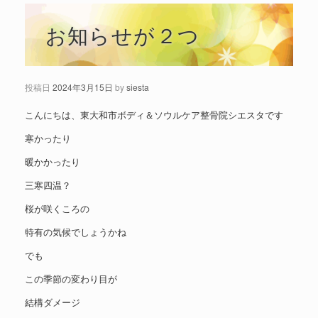
お知らせが２つ
投稿日
2024年3月15日
by
siesta
こんにちは、東大和市ボディ＆ソウルケア整骨院シエスタです
寒かったり
暖かかったり
三寒四温？
桜が咲くころの
特有の気候でしょうかね
でも
この季節の変わり目が
結構ダメージ