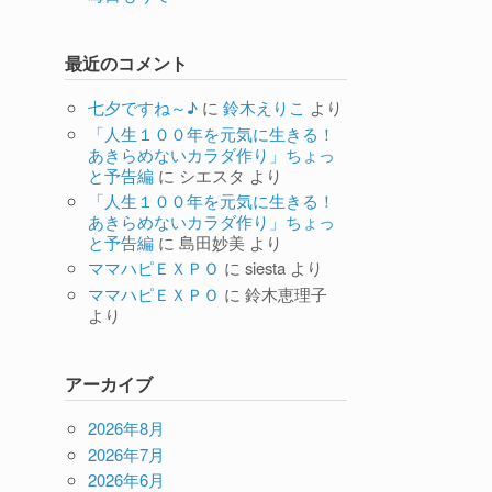
最近のコメント
七夕ですね～♪
に
鈴木えりこ
より
「人生１００年を元気に生きる！
あきらめないカラダ作り」ちょっ
と予告編
に
シエスタ
より
「人生１００年を元気に生きる！
あきらめないカラダ作り」ちょっ
と予告編
に
島田妙美
より
ママハピＥＸＰＯ
に
siesta
より
ママハピＥＸＰＯ
に
鈴木恵理子
より
アーカイブ
2026年8月
2026年7月
2026年6月