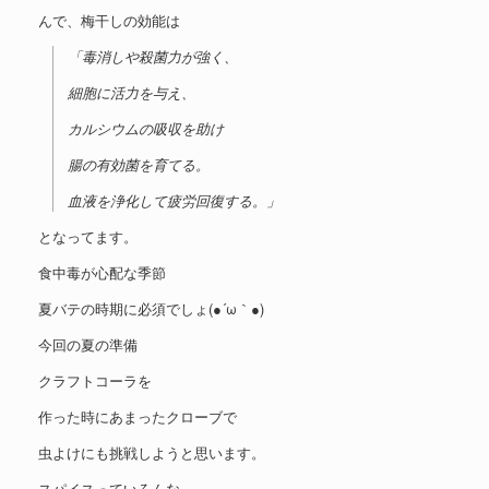
んで、梅干しの効能は
「毒消しや殺菌力が強く、
細胞に活力を与え、
カルシウムの吸収を助け
腸の有効菌を育てる。
血液を浄化して疲労回復する。」
となってます。
食中毒が心配な季節
夏バテの時期に必須でしょ(●´ω｀●)
今回の夏の準備
クラフトコーラを
作った時にあまったクローブで
虫よけにも挑戦しようと思います。
スパイスっていろんな