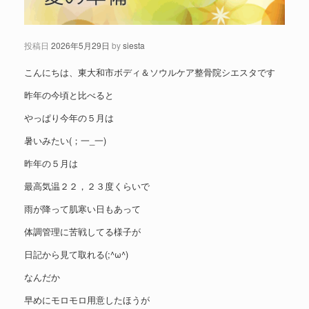
投稿日
2026年5月29日
by
siesta
こんにちは、東大和市ボディ＆ソウルケア整骨院シエスタです
昨年の今頃と比べると
やっぱり今年の５月は
暑いみたい(；一_一)
昨年の５月は
最高気温２２，２３度くらいで
雨が降って肌寒い日もあって
体調管理に苦戦してる様子が
日記から見て取れる(;^ω^)
なんだか
早めにモロモロ用意したほうが