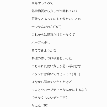
実際やってみて
化学物質から少しづつ離れていく
距離をとるってのもやりたいことの
一つなんだわさ(*’ω’*)
これからは野菜だけじゃなくて
ハーブも少し
育ててみようかな
料理の香りつけや彩といった
こじゃれた使い方しか思い浮かばず
アタシには向いてねぇ～って(´Д｀)
はなから諦めていたんだけど
虫よけやハーブティーなんかにするなら
できなくもないぞ～(*’▽’)
たぶん（笑）