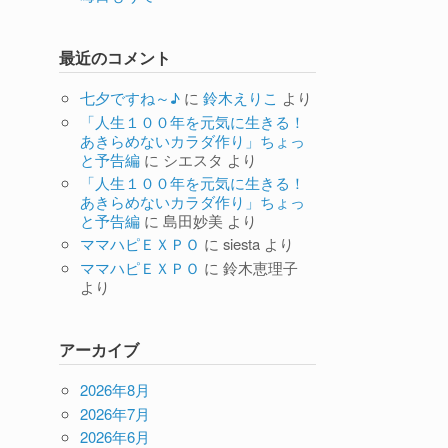
最近のコメント
七夕ですね～♪
に
鈴木えりこ
より
「人生１００年を元気に生きる！
あきらめないカラダ作り」ちょっ
と予告編
に
シエスタ
より
「人生１００年を元気に生きる！
あきらめないカラダ作り」ちょっ
と予告編
に
島田妙美
より
ママハピＥＸＰＯ
に
siesta
より
ママハピＥＸＰＯ
に
鈴木恵理子
より
アーカイブ
2026年8月
2026年7月
2026年6月