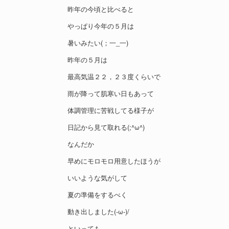
昨年の今頃と比べると
やっぱり今年の５月は
暑いみたい(；一_一)
昨年の５月は
最高気温２２，２３度くらいで
雨が降って肌寒い日もあって
体調管理に苦戦してる様子が
日記から見て取れる(;^ω^)
なんだか
早めにモロモロ用意したほうが
いいような気がして
夏の準備をするべく
動き出しました(-ω-)/
といっても