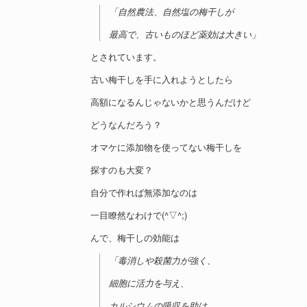
「自然農法、自然塩の梅干しが
最高で、古いものほど薬効は大きい」
とされています。
古い梅干しを手に入れようとしたら
高額になるんじゃないかと思うんだけど
どうなんだろう？
オマケに添加物を使ってない梅干しを
探すのも大変？
自分で作れば無添加なのは
一目瞭然なわけで(^▽^;)
んで、梅干しの効能は
「毒消しや殺菌力が強く、
細胞に活力を与え、
カルシウムの吸収を助け