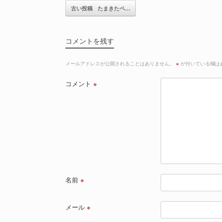
記事のナビゲーション
古い投稿
たまきたペ…
コメントを残す
メールアドレスが公開されることはありません。
※
が付いている欄は
コメント
※
名前
※
メール
※