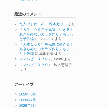
最近のコメント
七夕ですね～♪
に
鈴木えりこ
より
「人生１００年を元気に生きる！
あきらめないカラダ作り」ちょっ
と予告編
に
シエスタ
より
「人生１００年を元気に生きる！
あきらめないカラダ作り」ちょっ
と予告編
に
島田妙美
より
ママハピＥＸＰＯ
に
siesta
より
ママハピＥＸＰＯ
に
鈴木恵理子
より
アーカイブ
2026年8月
2026年7月
2026年6月