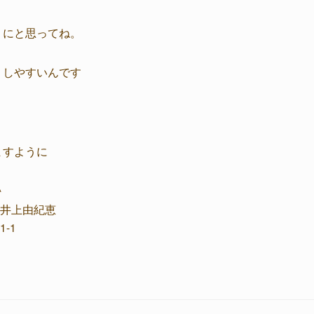
うにと思ってね。
りしやすいんです
ますように
^
 井上由紀恵
1-1