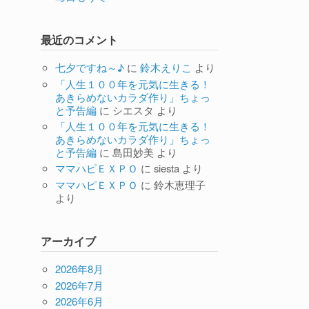
最近のコメント
七夕ですね～♪
に
鈴木えりこ
より
「人生１００年を元気に生きる！
あきらめないカラダ作り」ちょっ
と予告編
に
シエスタ
より
「人生１００年を元気に生きる！
あきらめないカラダ作り」ちょっ
と予告編
に
島田妙美
より
ママハピＥＸＰＯ
に
siesta
より
ママハピＥＸＰＯ
に
鈴木恵理子
より
アーカイブ
2026年8月
2026年7月
2026年6月