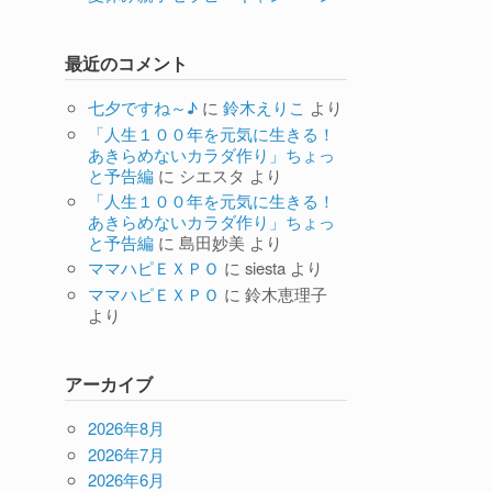
最近のコメント
七夕ですね～♪
に
鈴木えりこ
より
「人生１００年を元気に生きる！
あきらめないカラダ作り」ちょっ
と予告編
に
シエスタ
より
「人生１００年を元気に生きる！
あきらめないカラダ作り」ちょっ
と予告編
に
島田妙美
より
ママハピＥＸＰＯ
に
siesta
より
ママハピＥＸＰＯ
に
鈴木恵理子
より
アーカイブ
2026年8月
2026年7月
2026年6月