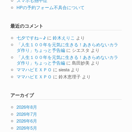
スマホも熱中症
HPの予約フォーム不具合について
最近のコメント
七夕ですね～♪
に
鈴木えりこ
より
「人生１００年を元気に生きる！あきらめないカラ
ダ作り」ちょっと予告編
に
シエスタ
より
「人生１００年を元気に生きる！あきらめないカラ
ダ作り」ちょっと予告編
に
島田妙美
より
ママハピＥＸＰＯ
に
siesta
より
ママハピＥＸＰＯ
に
鈴木恵理子
より
アーカイブ
2026年8月
2026年7月
2026年6月
2026年5月