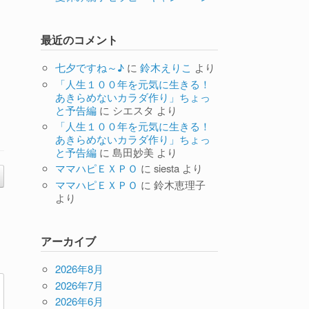
最近のコメント
七夕ですね～♪
に
鈴木えりこ
より
「人生１００年を元気に生きる！
あきらめないカラダ作り」ちょっ
と予告編
に
シエスタ
より
「人生１００年を元気に生きる！
あきらめないカラダ作り」ちょっ
と予告編
に
島田妙美
より
ママハピＥＸＰＯ
に
siesta
より
ママハピＥＸＰＯ
に
鈴木恵理子
より
アーカイブ
2026年8月
2026年7月
2026年6月