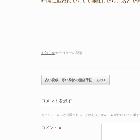
時間に追われて慌てて掃除したら、あとで
お知らせ
カテゴリーの記事
記事のナビゲーション
古い投稿
寒い季節の腰痛予防 その１
コメントを残す
メールアドレスが公開されることはありません。
※
が付いている欄は
コメント
※