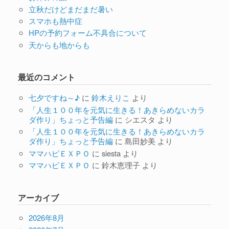
立秋だけどまだまだ暑い
スマホも熱中症
HPの予約フォーム不具合について
天からも地からも
最近のコメント
七夕ですね～♪
に
鈴木えりこ
より
「人生１００年を元気に生きる！あきらめないカラ
ダ作り」ちょっと予告編
に
シエスタ
より
「人生１００年を元気に生きる！あきらめないカラ
ダ作り」ちょっと予告編
に
島田妙美
より
ママハピＥＸＰＯ
に
siesta
より
ママハピＥＸＰＯ
に
鈴木恵理子
より
アーカイブ
2026年8月