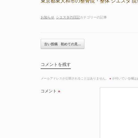
東京都東大和市の整骨院・整体 シエスタ 院
お知らせ
,
シエスタの日記
カテゴリーの記事
記事のナビゲーション
古い投稿
初めての見…
コメントを残す
メールアドレスが公開されることはありません。
※
が付いている欄は
コメント
※