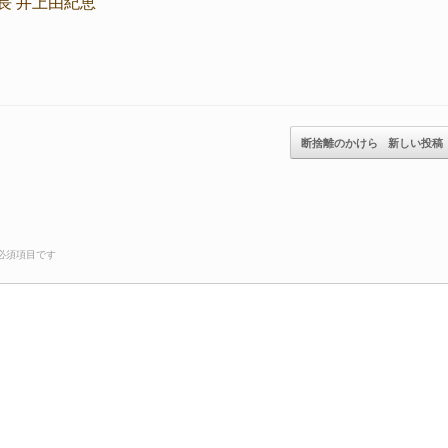
長 井上由紀恵
断捨離のかけら
新しい投稿
必須項目です