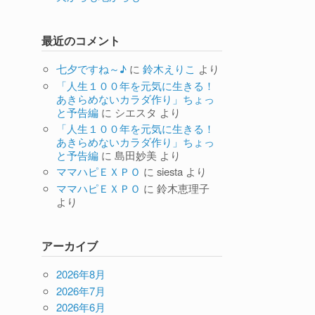
最近のコメント
七夕ですね～♪
に
鈴木えりこ
より
「人生１００年を元気に生きる！
あきらめないカラダ作り」ちょっ
と予告編
に
シエスタ
より
「人生１００年を元気に生きる！
あきらめないカラダ作り」ちょっ
と予告編
に
島田妙美
より
ママハピＥＸＰＯ
に
siesta
より
ママハピＥＸＰＯ
に
鈴木恵理子
より
アーカイブ
2026年8月
2026年7月
2026年6月