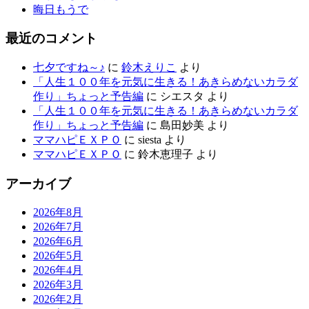
晦日もうで
最近のコメント
七夕ですね～♪
に
鈴木えりこ
より
「人生１００年を元気に生きる！あきらめないカラダ
作り」ちょっと予告編
に
シエスタ
より
「人生１００年を元気に生きる！あきらめないカラダ
作り」ちょっと予告編
に
島田妙美
より
ママハピＥＸＰＯ
に
siesta
より
ママハピＥＸＰＯ
に
鈴木恵理子
より
アーカイブ
2026年8月
2026年7月
2026年6月
2026年5月
2026年4月
2026年3月
2026年2月