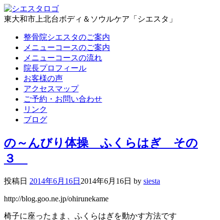
東大和市上北台ボディ＆ソウルケア「シエスタ」
整骨院シエスタのご案内
メニューコースのご案内
メニューコースの流れ
院長プロフィール
お客様の声
アクセスマップ
ご予約・お問い合わせ
リンク
ブログ
の～んびり体操 ふくらはぎ その
３
投稿日
2014年6月16日
2014年6月16日
by
siesta
http://blog.goo.ne.jp/ohirunekame
椅子に座ったまま、ふくらはぎを動かす方法です