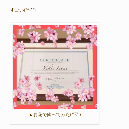
すごい(*^-^*)
▲お花で飾ってみた(*’▽’)