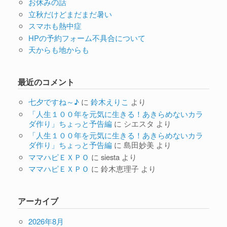
お休みの話
立秋だけどまだまだ暑い
スマホも熱中症
HPの予約フォーム不具合について
天からも地からも
最近のコメント
七夕ですね～♪
に
鈴木えりこ
より
「人生１００年を元気に生きる！あきらめないカラ
ダ作り」ちょっと予告編
に
シエスタ
より
「人生１００年を元気に生きる！あきらめないカラ
ダ作り」ちょっと予告編
に
島田妙美
より
ママハピＥＸＰＯ
に
siesta
より
ママハピＥＸＰＯ
に
鈴木恵理子
より
アーカイブ
2026年8月