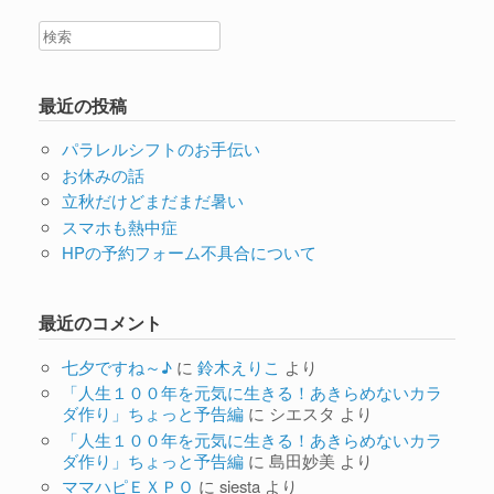
最近の投稿
パラレルシフトのお手伝い
お休みの話
立秋だけどまだまだ暑い
スマホも熱中症
HPの予約フォーム不具合について
最近のコメント
七夕ですね～♪
に
鈴木えりこ
より
「人生１００年を元気に生きる！あきらめないカラ
ダ作り」ちょっと予告編
に
シエスタ
より
「人生１００年を元気に生きる！あきらめないカラ
ダ作り」ちょっと予告編
に
島田妙美
より
ママハピＥＸＰＯ
に
siesta
より