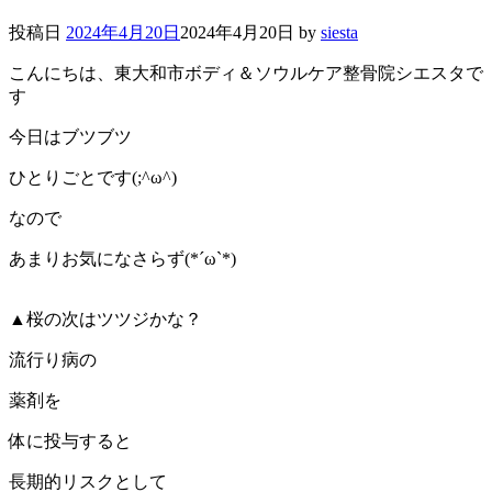
投稿日
2024年4月20日
2024年4月20日
by
siesta
こんにちは、東大和市ボディ＆ソウルケア整骨院シエスタで
す
今日はブツブツ
ひとりごとです(;^ω^)
なので
あまりお気になさらず(*´ω`*)
▲桜の次はツツジかな？
流行り病の
薬剤を
体に投与すると
長期的リスクとして