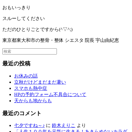
おもいっきり
スルーしてください
ただのひとりごとですから(^▽^;)
東京都東大和市の整骨・整体 シエスタ 院長 宇山由紀恵
最近の投稿
お休みの話
立秋だけどまだまだ暑い
スマホも熱中症
HPの予約フォーム不具合について
天からも地からも
最近のコメント
七夕ですね～♪
に
鈴木えりこ
より
「人生１００年を元気に生きる！あきらめないカラダ