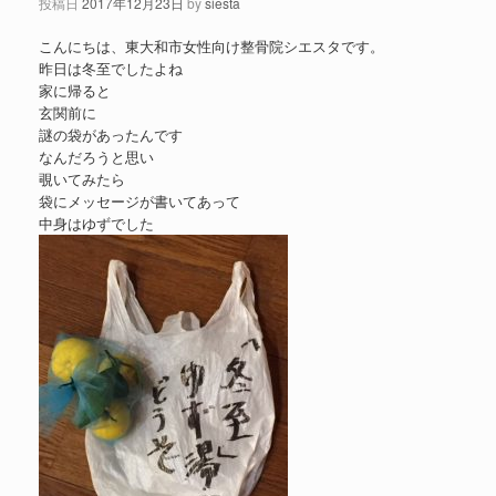
投稿日
2017年12月23日
by
siesta
こんにちは、東大和市女性向け整骨院シエスタです。
昨日は冬至でしたよね
家に帰ると
玄関前に
謎の袋があったんです
なんだろうと思い
覗いてみたら
袋にメッセージが書いてあって
中身はゆずでした