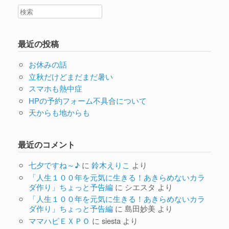
最近の投稿
お休みの話
立秋だけどまだまだ暑い
スマホも熱中症
HPの予約フォーム不具合について
天からも地からも
最近のコメント
七夕ですね～♪
に
鈴木えりこ
より
「人生１００年を元気に生きる！あきらめないカラ
ダ作り」ちょっと予告編
に
シエスタ
より
「人生１００年を元気に生きる！あきらめないカラ
ダ作り」ちょっと予告編
に
島田妙美
より
ママハピＥＸＰＯ
に
siesta
より