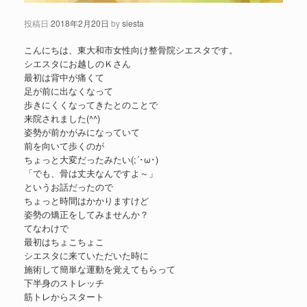
投稿日
2018年2月20日
by
siesta
こんにちは、東大和市女性向け整骨院シエスタです。
シエスタにお越しのＫさん
最初は背中が痛くて
足が前に出なくなって
歩きにくくなってきたとのことで
来院されました(^^)
姿勢が前かがみになっていて
前を向いて歩くのが
ちょっと大変だったみたい(;´･ω･)
「でも、骨は丈夫なんですよ～」
というお話だったので
ちょっと時間はかかりますけど
姿勢の矯正をしてみませんか？
てなわけで
最初はちょこちょこ
シエスタに来ていただいた時に
施術して簡単な運動を覚えてもらって
下半身のストレッチ
筋トレからスタート