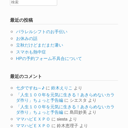
最近の投稿
パラレルシフトのお手伝い
お休みの話
立秋だけどまだまだ暑い
スマホも熱中症
HPの予約フォーム不具合について
最近のコメント
七夕ですね～♪
に
鈴木えりこ
より
「人生１００年を元気に生きる！あきらめないカラ
ダ作り」ちょっと予告編
に
シエスタ
より
「人生１００年を元気に生きる！あきらめないカラ
ダ作り」ちょっと予告編
に
島田妙美
より
ママハピＥＸＰＯ
に
siesta
より
ママハピＥＸＰＯ
に
鈴木恵理子
より