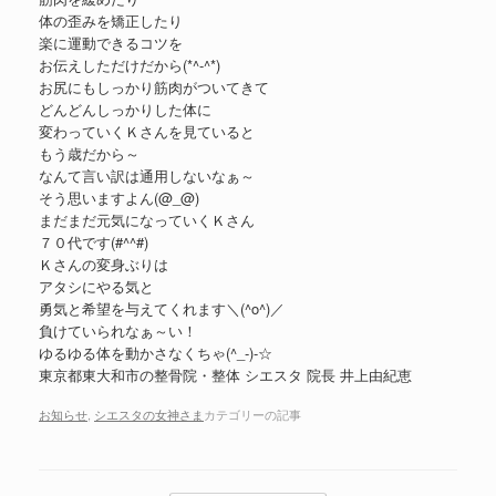
体の歪みを矯正したり
楽に運動できるコツを
お伝えしただけだから(*^-^*)
お尻にもしっかり筋肉がついてきて
どんどんしっかりした体に
変わっていくＫさんを見ていると
もう歳だから～
なんて言い訳は通用しないなぁ～
そう思いますよん(@_@)
まだまだ元気になっていくＫさん
７０代です(#^^#)
Ｋさんの変身ぶりは
アタシにやる気と
勇気と希望を与えてくれます＼(^o^)／
負けていられなぁ～い！
ゆるゆる体を動かさなくちゃ(^_-)-☆
東京都東大和市の整骨院・整体 シエスタ 院長 井上由紀恵
お知らせ
,
シエスタの女神さま
カテゴリーの記事