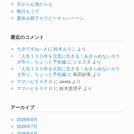
天からも地からも
晦日もうで
夏休み親子セラピーキャンペーン
最近のコメント
七夕ですね～♪
に
鈴木えりこ
より
「人生１００年を元気に生きる！あきらめないカラ
ダ作り」ちょっと予告編
に
シエスタ
より
「人生１００年を元気に生きる！あきらめないカラ
ダ作り」ちょっと予告編
に
島田妙美
より
ママハピＥＸＰＯ
に
siesta
より
ママハピＥＸＰＯ
に
鈴木恵理子
より
アーカイブ
2026年8月
2026年7月
2026年6月