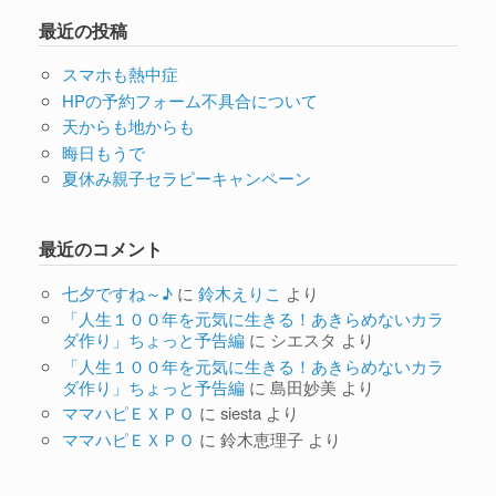
最近の投稿
スマホも熱中症
HPの予約フォーム不具合について
天からも地からも
晦日もうで
夏休み親子セラピーキャンペーン
最近のコメント
七夕ですね～♪
に
鈴木えりこ
より
「人生１００年を元気に生きる！あきらめないカラ
ダ作り」ちょっと予告編
に
シエスタ
より
「人生１００年を元気に生きる！あきらめないカラ
ダ作り」ちょっと予告編
に
島田妙美
より
ママハピＥＸＰＯ
に
siesta
より
ママハピＥＸＰＯ
に
鈴木恵理子
より