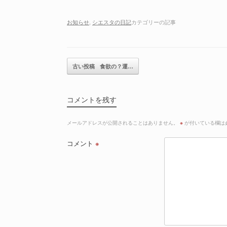
お知らせ
,
シエスタの日記
カテゴリーの記事
記事のナビゲーション
古い投稿
食欲の？運…
コメントを残す
メールアドレスが公開されることはありません。
※
が付いている欄は
コメント
※