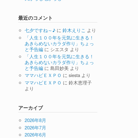
最近のコメント
七夕ですね～♪
に
鈴木えりこ
より
「人生１００年を元気に生きる！
あきらめないカラダ作り」ちょっ
と予告編
に
シエスタ
より
「人生１００年を元気に生きる！
あきらめないカラダ作り」ちょっ
と予告編
に
島田妙美
より
ママハピＥＸＰＯ
に
siesta
より
ママハピＥＸＰＯ
に
鈴木恵理子
より
アーカイブ
2026年8月
2026年7月
2026年6月