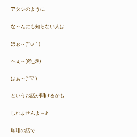
アタシのように
な～んにも知らない人は
ほぉ～(*´ω｀)
へぇ～(@_@)
はぁ～(*’▽’)
というお話が聞けるかも
しれませんよ～♪
珈琲の話で