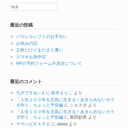
最近の投稿
パラレルシフトのお手伝い
お休みの話
立秋だけどまだまだ暑い
スマホも熱中症
HPの予約フォーム不具合について
最近のコメント
七夕ですね～♪
に
鈴木えりこ
より
「人生１００年を元気に生きる！あきらめないカラ
ダ作り」ちょっと予告編
に
シエスタ
より
「人生１００年を元気に生きる！あきらめないカラ
ダ作り」ちょっと予告編
に
島田妙美
より
ママハピＥＸＰＯ
に
siesta
より